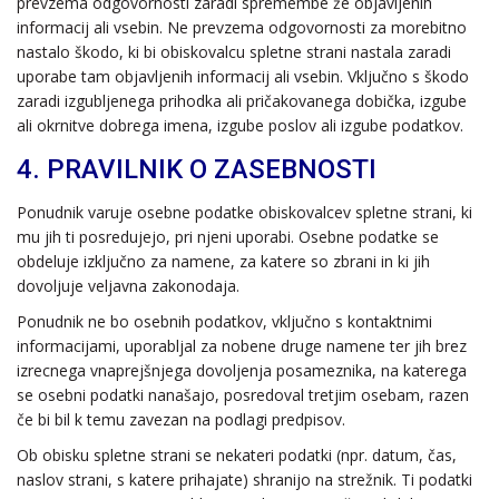
prevzema odgovornosti zaradi spremembe že objavljenih
informacij ali vsebin. Ne prevzema odgovornosti za morebitno
nastalo škodo, ki bi obiskovalcu spletne strani nastala zaradi
uporabe tam objavljenih informacij ali vsebin. Vključno s škodo
zaradi izgubljenega prihodka ali pričakovanega dobička, izgube
ali okrnitve dobrega imena, izgube poslov ali izgube podatkov.
4. PRAVILNIK O ZASEBNOSTI
Ponudnik varuje osebne podatke obiskovalcev spletne strani, ki
mu jih ti posredujejo, pri njeni uporabi. Osebne podatke se
obdeluje izključno za namene, za katere so zbrani in ki jih
dovoljuje veljavna zakonodaja.
Ponudnik ne bo osebnih podatkov, vključno s kontaktnimi
informacijami, uporabljal za nobene druge namene ter jih brez
izrecnega vnaprejšnjega dovoljenja posameznika, na katerega
se osebni podatki nanašajo, posredoval tretjim osebam, razen
če bi bil k temu zavezan na podlagi predpisov.
Ob obisku spletne strani se nekateri podatki (npr. datum, čas,
naslov strani, s katere prihajate) shranijo na strežnik. Ti podatki