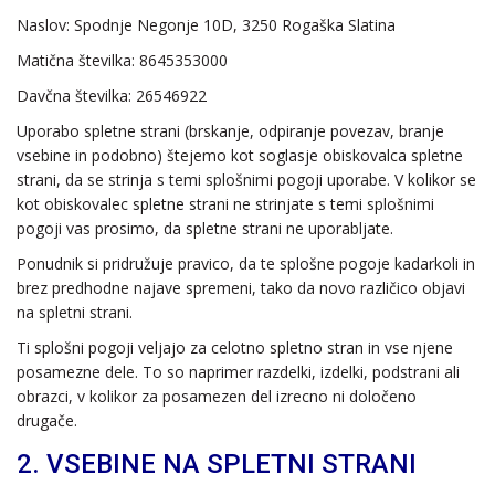
Naslov: Spodnje Negonje 10D, 3250 Rogaška Slatina
Matična številka: 8645353000
Davčna številka: 26546922
Uporabo spletne strani (brskanje, odpiranje povezav, branje
vsebine in podobno) štejemo kot soglasje obiskovalca spletne
strani, da se strinja s temi splošnimi pogoji uporabe. V kolikor se
kot obiskovalec spletne strani ne strinjate s temi splošnimi
pogoji vas prosimo, da spletne strani ne uporabljate.
Ponudnik si pridružuje pravico, da te splošne pogoje kadarkoli in
brez predhodne najave spremeni, tako da novo različico objavi
na spletni strani.
Ti splošni pogoji veljajo za celotno spletno stran in vse njene
posamezne dele. To so naprimer razdelki, izdelki, podstrani ali
obrazci, v kolikor za posamezen del izrecno ni določeno
drugače.
2. VSEBINE NA SPLETNI STRANI