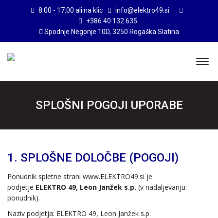
8:00 - 17:00 ali na klic
info@elektro49.si
+386 40 132 635
Spodnje Negonje 10D, 3250 Rogaška Slatina
SPLOŠNI POGOJI UPORABE
1. SPLOŠNE DOLOČBE (POGOJI)
Ponudnik spletne strani www.ELEKTRO49.si je
podjetje
ELEKTRO 49, Leon Janžek s.p.
(v nadaljevanju:
ponudnik).
Naziv podjetja: ELEKTRO 49, Leon Janžek s.p.