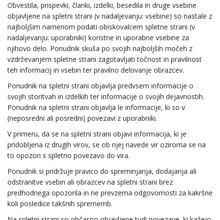
Obvestila, prispevki, članki, izdelki, besedila in druge vsebine
objavljene na spletni strani (v nadaljevanju: vsebine) so nastale z
najboljšim namenom podati obiskovalcem spletne strani (v
nadaljevanju: uporabniki) koristne in uporabne vsebine za
njihovo delo. Ponudnik skuša po svojih najboljših močeh z
vzdrževanjem spletne strani zagotavljati točnost in pravilnost
teh informacij in vsebin ter pravilno delovanje obrazcev.
Ponudnik na spletni strani objavlja predvsem informacije o
svojih storitvah in izdelkih ter informacije o svojih dejavnostih.
Ponudnik na spletni strani objavlja le informacije, ki so v
(neposredni ali posredni) povezavi z uporabniki.
V primeru, da se na spletni strani objavi informacija, ki je
pridobljena iz drugih virov, se ob njej navede vir oziroma se na
to opozori s spletno povezavo do vira.
Ponudnik si pridržuje pravico do spreminjanja, dodajanja ali
odstranitve vsebin ali obrazcev na spletni strani brez
predhodnega opozorila in ne prevzema odgovornosti za kakršne
koli posledice takšnih sprememb.
Na spletni strani so občasno objavljene tudi povezave, ki kažejo