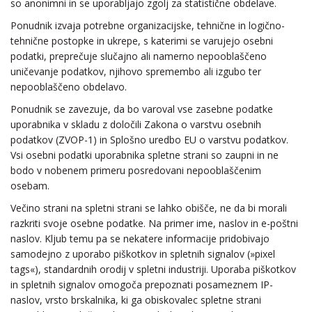
so anonimni in se uporabljajo zgolj za statistične obdelave.
Ponudnik izvaja potrebne organizacijske, tehnične in logično-
tehnične postopke in ukrepe, s katerimi se varujejo osebni
podatki, preprečuje slučajno ali namerno nepooblaščeno
uničevanje podatkov, njihovo spremembo ali izgubo ter
nepooblaščeno obdelavo.
Ponudnik se zavezuje, da bo varoval vse zasebne podatke
uporabnika v skladu z določili Zakona o varstvu osebnih
podatkov (ZVOP-1) in Splošno uredbo EU o varstvu podatkov.
Vsi osebni podatki uporabnika spletne strani so zaupni in ne
bodo v nobenem primeru posredovani nepooblaščenim
osebam.
Večino strani na spletni strani se lahko obišče, ne da bi morali
razkriti svoje osebne podatke. Na primer ime, naslov in e-poštni
naslov. Kljub temu pa se nekatere informacije pridobivajo
samodejno z uporabo piškotkov in spletnih signalov (»pixel
tags«), standardnih orodij v spletni industriji. Uporaba piškotkov
in spletnih signalov omogoča prepoznati posameznem IP-
naslov, vrsto brskalnika, ki ga obiskovalec spletne strani