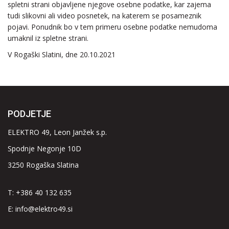
spletni strani objavljene njegove osebne podatke, kar zajema
tudi slikovni ali video posnetek, na katerem se posameznik
pojavi. Ponudnik bo v tem primeru osebne podatke nemudoma
umaknil iz spletne strani.
V Rogaški Slatini, dne 20.10.2021
PODJETJE
ELEKTRO 49, Leon Janžek s.p.
Spodnje Negonje 10D
3250 Rogaška Slatina
T: +386 40 132 635
E:
info@elektro49.si