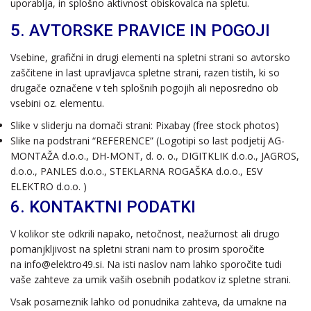
uporablja, in splošno aktivnost obiskovalca na spletu.
5. AVTORSKE PRAVICE IN POGOJI
Vsebine, grafični in drugi elementi na spletni strani so avtorsko
zaščitene in last upravljavca spletne strani, razen tistih, ki so
drugače označene v teh splošnih pogojih ali neposredno ob
vsebini oz. elementu.
Slike v sliderju na domači strani: Pixabay (free stock photos)
Slike na podstrani
“REFERENCE
” (Logotipi so last podjetij AG-
MONTAŽA d.o.o., DH-MONT, d. o. o.,
DIGITKLIK d.o.o.
,
JAGROS,
d.o.o.
,
PANLES d.o.o.
,
STEKLARNA ROGAŠKA d.o.o.
,
ESV
ELEKTRO d.o.o.
)
6. KONTAKTNI PODATKI
V kolikor ste odkrili napako, netočnost, neažurnost ali drugo
pomanjkljivost na spletni strani nam to prosim sporočite
na
info@elektro49.si
. Na isti naslov nam lahko sporočite tudi
vaše zahteve za umik vaših osebnih podatkov iz spletne strani.
Vsak posameznik lahko od ponudnika zahteva, da umakne na